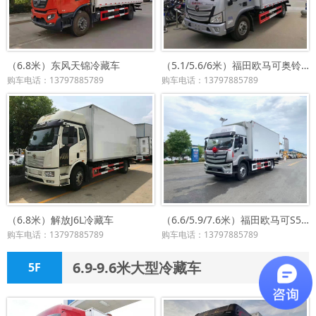
（6.8米）东风天锦冷藏车
（5.1/5.6/6米）福田欧马可奥铃一排半冷藏车
购车电话：13797885789
购车电话：13797885789
（6.8米）解放J6L冷藏车
（6.6/5.9/7.6米）福田欧马可S5冷藏车
购车电话：13797885789
购车电话：13797885789
6.9-9.6米大型冷藏车
5F