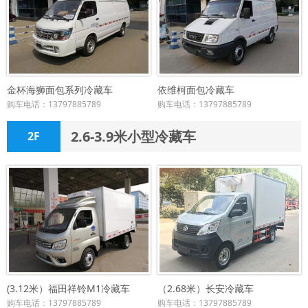
金杯海狮面包系列冷藏车
依维柯面包冷藏车
购车电话：13797885789
购车电话：13797885789
2.6-3.9米小型冷藏车
2F
(3.12米）福田祥铃M1冷藏车
（2.68米）长安冷藏车
购车电话：13797885789
购车电话：13797885789