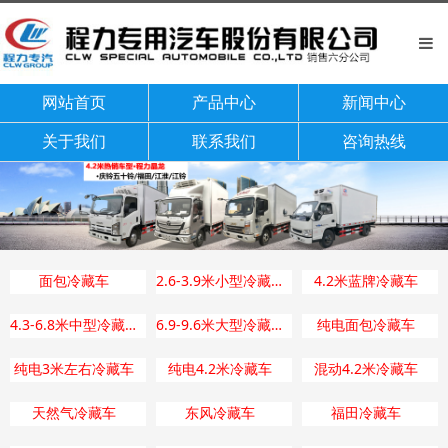
网站首页
产品中心
新闻中心
关于我们
联系我们
咨询热线
面包冷藏车
2.6-3.9米小型冷藏车
4.2米蓝牌冷藏车
4.3-6.8米中型冷藏车
6.9-9.6米大型冷藏车
纯电面包冷藏车
纯电3米左右冷藏车
纯电4.2米冷藏车
混动4.2米冷藏车
天然气冷藏车
东风冷藏车
福田冷藏车