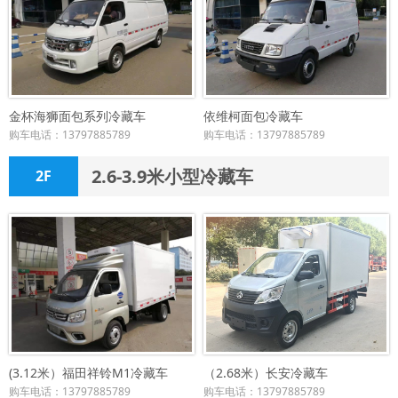
金杯海狮面包系列冷藏车
依维柯面包冷藏车
购车电话：13797885789
购车电话：13797885789
2.6-3.9米小型冷藏车
2F
(3.12米）福田祥铃M1冷藏车
（2.68米）长安冷藏车
购车电话：13797885789
购车电话：13797885789