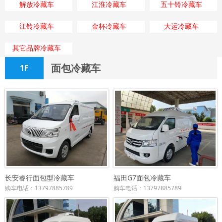
解放冷藏车
江淮冷藏车
五十铃冷藏车
江铃冷藏车
金杯冷藏车
大运冷藏车
其它品牌冷藏车
面包冷藏车
1F
长安睿行面包型冷藏车
福田G7面包冷藏车
购车电话：13797885789
购车电话：13797885789