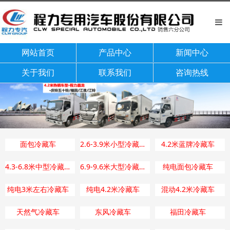
网站首页
产品中心
新闻中心
关于我们
联系我们
咨询热线
面包冷藏车
2.6-3.9米小型冷藏车
4.2米蓝牌冷藏车
4.3-6.8米中型冷藏车
6.9-9.6米大型冷藏车
纯电面包冷藏车
纯电3米左右冷藏车
纯电4.2米冷藏车
混动4.2米冷藏车
天然气冷藏车
东风冷藏车
福田冷藏车