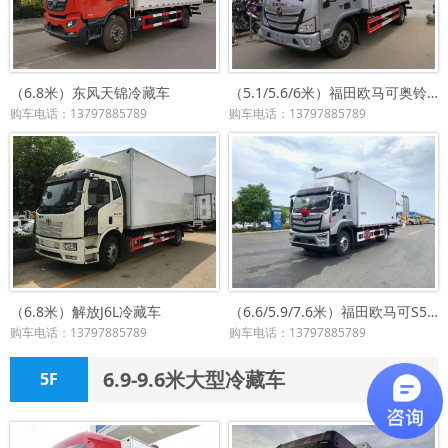
（6.8米）东风天锦冷藏车
（5.1/5.6/6米）福田欧马可奥铃一排半冷藏车
购车电话：13797885789
购车电话：13797885789
（6.8米）解放J6L冷藏车
（6.6/5.9/7.6米）福田欧马可S5冷藏车
购车电话：13797885789
购车电话：13797885789
6.9-9.6米大型冷藏车
5F