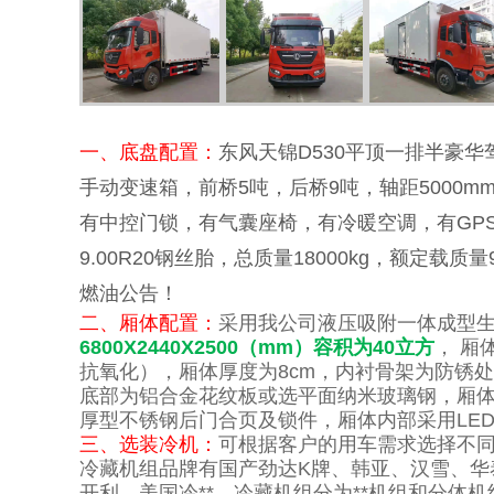
一、底盘配置：
东风天锦D530平顶一排半豪华驾
手动变速箱，前桥5吨，后桥9吨，轴距5000
有中控门锁，有气囊座椅，有冷暖空调，有GPS
9.00R20钢丝胎，总质量18000kg，额定载
燃油公告！
二、厢体配置：
采用我公司液压吸附一体成型生产
6800X2440X2500（mm）容积为40立方
， 厢
抗氧化），厢体厚度为8cm，内衬骨架为防锈
底部为铝合金花纹板或选平面纳米玻璃钢，厢
厚型不锈钢后门合页及锁件，厢体内部采用LE
三、选装冷机：
可根据客户的用车需求选择不同的机组
冷藏机组品牌有国产劲达K牌、韩亚、汉雪、华
开利、美国冷**。冷藏机组分为**机组和分体机组