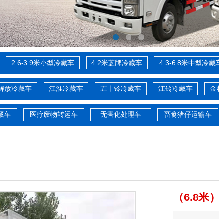
2.6-3.9米小型冷藏车
4.2米蓝牌冷藏车
4.3-6.8米中型冷藏
解放冷藏车
江淮冷藏车
五十铃冷藏车
江铃冷藏车
金
藏车
医疗废物转运车
无害化处理车
畜禽猪仔运输车
（6.8