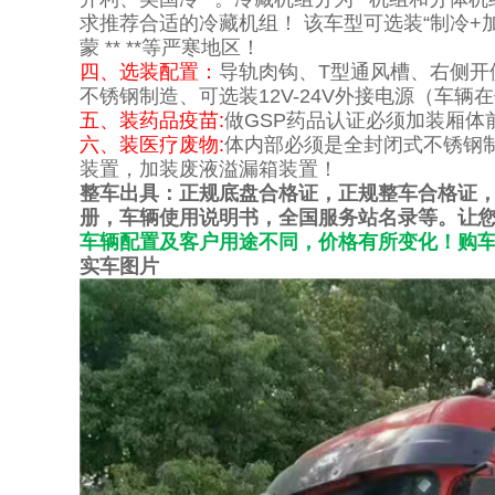
求推荐合适的冷藏机组！ 该车型可选装“制冷+加热
蒙 ** **等严寒地区！
四、选装配置：
导轨肉钩、T型通风槽、右侧开
不锈钢制造、可选装12V-24V外接电源（车
五、装药品疫苗:
做GSP药品认证必须加装厢体
六、装医疗废物:
体内部必须是全封闭式不锈钢
装置，加装废液溢漏箱装置！
整车出具：正规底盘合格证，正规整车合格证，
册，车辆使用说明书，全国服务站名录等。让您
车辆配置及客户用途不同，价格有所变化！购车电话：
实车图片