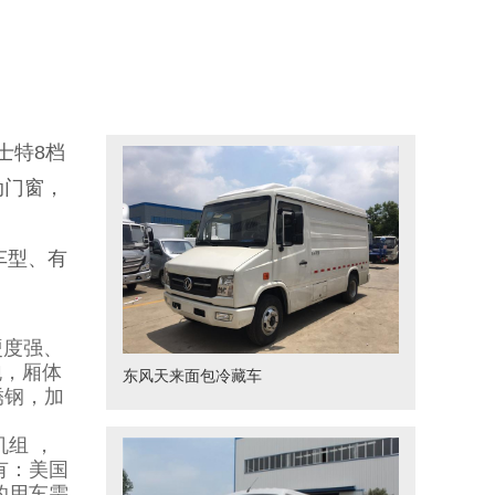
士特8档
动门窗，
，
标车型、有
硬度强、
泡，厢体
东风天来面包冷藏车
锈钢，加
机组 ，
有：美国
您的用车需