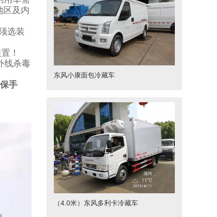
地区及内
须选装
装置！
外线杀毒
东风小康面包冷藏车
质保手
（4.0米）东风多利卡冷藏车