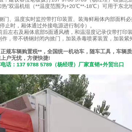
”双温机组（**温度范围为+20℃**-18℃）可用于东北
侧门、温度实时监控带打印装置、装海鲜厢体内部面料必
辆在停止时，厢体通过外接电源进行制冷）。
前后左右及厢体底部5面通风槽，和温湿度记录仪带打印
制作，带不锈钢封闭内掀门，加装杀毒喷雾装置，加装紫
正规车辆购置税**，全国统一机动车，随车工具，车辆
上户无忧，方便快捷!
137 9788 5789（杨经理）厂家直销+外贸出口