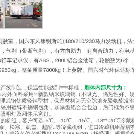
驶室，国六东风康明斯6缸180/210/230马力发动机，法
mm，气刹（带断气刹），有方向助力，有离合助力，有电
行车记录仪，有ABS，200L铝合金油箱，轮胎数为6个
质量9950kg，整备质量7800kg！上黄牌、国六时代环保达
线制造，保温性能达到****标准，
厢体内部尺寸为：
体内外面料采用**新款纳米玻璃钢（不吸光、隔热性好、
处理武钢优质轻钢型材，保温材料为无空隙填充聚氨酯发
体采用镀锌不锈钢包角，加厚型铝合金包边，后门框为不
D照明灯及厢体示宽灯。
，客户可选-5℃、-10℃、-15℃、-18**-20℃冷藏
泰、松寒、凯雪、超酷..等冷藏机组，进口冷藏机组品牌
！建议各位老板拨打137 9788 5789（杨经理）根据